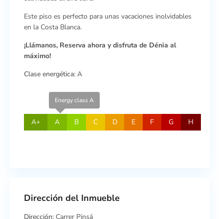
Este piso es perfecto para unas vacaciones inolvidables
en la Costa Blanca.
¡Llámanos, Reserva ahora y disfruta de Dénia al
máximo!
Clase energética:
A
Energy class A
A+
A
B
C
D
E
F
G
H
Dirección del Inmueble
Dirección:
Carrer Pinsá