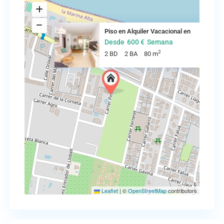
Piso en Alquiler Vacacional en
Desde
600 €
Semana
2
2 BD
2 BA
80 m
Leaflet
|
©
OpenStreetMap
contributors