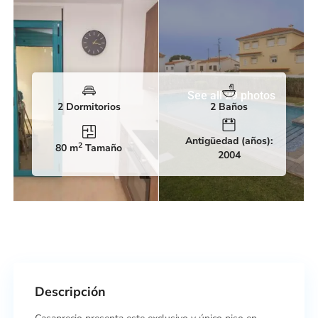
See all 29 photos
2 Dormitorios
2 Baños
Antigüedad (años):
2
80 m
Tamaño
2004
Descripción