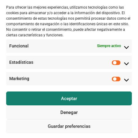
Casa en venta en Valdemorillo
Para ofrecer las mejores experiencias, utilizamos tecnologías como las
Oeste
cookies para almacenar y/o acceder a la información del dispositivo. El
749.000 €
consentimiento de estas tecnologías nos permitirá procesar datos como el
comportamiento de navegación o las identificaciones únicas en este sitio.
No consentir o retirar el consentimiento, puede afectar negativamente a
Enlaces
ciertas características y funciones.
Funcional
Siempre activo
Estadísticas
Buscar
Marketing
Aceptar
Buscar
Denegar
Guardar preferencias
Copyright All Rights Reserved 2026