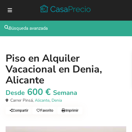
Búsqueda avanzada
,
Alquiler
Apartamento
Piso
Piso en Alquiler
Vacacional en Denia,
Alicante
600 €
Desde
Semana
Carrer Pinsá,
Alicante
,
Denia
Compartir
Favorito
Imprimir