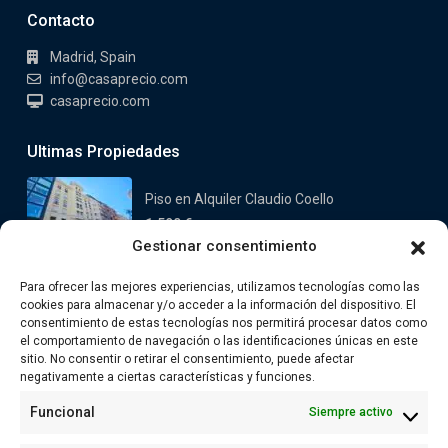
Contacto
Madrid, Spain
info@casaprecio.com
casaprecio.com
Ultimas Propiedades
Piso en Alquiler Claudio Coello
1.590 €
Gestionar consentimiento
Casa en venta en Valdemorillo
Para ofrecer las mejores experiencias, utilizamos tecnologías como las
Oeste
cookies para almacenar y/o acceder a la información del dispositivo. El
749.000 €
consentimiento de estas tecnologías nos permitirá procesar datos como
el comportamiento de navegación o las identificaciones únicas en este
sitio. No consentir o retirar el consentimiento, puede afectar
Enlaces
negativamente a ciertas características y funciones.
Funcional
Siempre activo