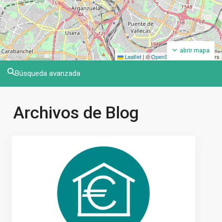
abrir mapa
Leaflet
|
©
OpenStreetMap
contributors
Búsqueda avanzada
Archivos de Blog