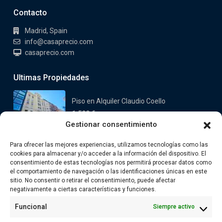
Contacto
Madrid, Spain
info@casaprecio.com
casaprecio.com
Ultimas Propiedades
Piso en Alquiler Claudio Coello
1.590 €
Gestionar consentimiento
Casa en venta en Valdemorillo
Para ofrecer las mejores experiencias, utilizamos tecnologías como las
Oeste
cookies para almacenar y/o acceder a la información del dispositivo. El
749.000 €
consentimiento de estas tecnologías nos permitirá procesar datos como
el comportamiento de navegación o las identificaciones únicas en este
sitio. No consentir o retirar el consentimiento, puede afectar
Enlaces
negativamente a ciertas características y funciones.
Funcional
Siempre activo