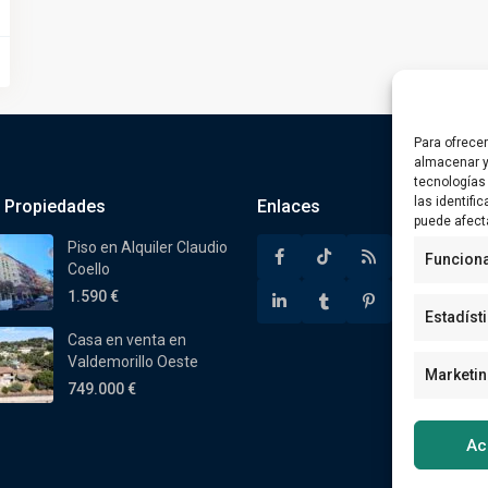
Para ofrece
almacenar y
tecnologías
las identifi
 Propiedades
Enlaces
puede afect
Piso en Alquiler Claudio
Funciona
Coello
1.590 €
Estadíst
Casa en venta en
Valdemorillo Oeste
Marketi
749.000 €
Ac