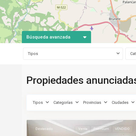
Búsqueda avanzada
Tipos
Ca
Propiedades anunciadas
Tipos
Categorías
Provincias
Ciudades
Salamanca
,
17
Madrid
Destacado
Venta
Premium
VENDIDO