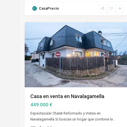
CasaPrecio
Madrid
,
33
Navalagamella
Venta
Open House
Casa en venta en Navalagamella
449.000 €
Espectacular Chalet Reformado y Vistas en
Navalagamella Si buscas un hogar que combine la
...