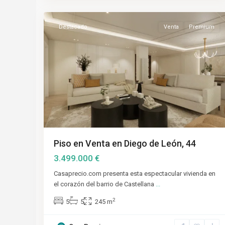
25
Madrid
Destacado
Venta
Premium
Piso en Venta en Diego de León, 44
3.499.000 €
Casaprecio.com presenta esta espectacular vivienda en
el corazón del barrio de Castellana
...
2
5
5
245 m