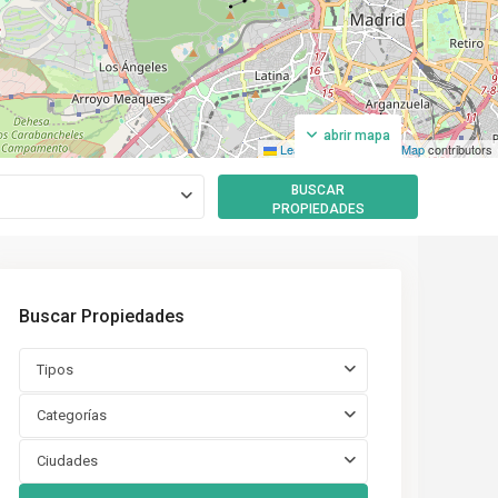
abrir mapa
Leaflet
|
©
OpenStreetMap
contributors
BUSCAR
PROPIEDADES
Buscar Propiedades
Tipos
Categorías
Ciudades