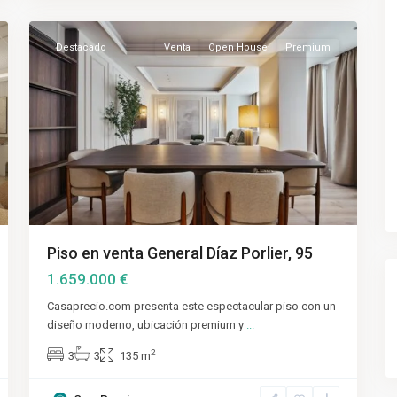
21
Madrid
Destacado
Venta
Open House
Premium
Piso en venta General Díaz Porlier, 95
1.659.000 €
Casaprecio.com presenta este espectacular piso con un
diseño moderno, ubicación premium y
...
2
3
3
135 m