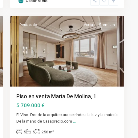
CasaPrecio
62
Salamanca
Destacado
Venta
Premium
Piso en venta María De Molina, 1
5.709.000 €
El Viso: Donde la arquitectura se rinde a la luz y la materia
De la mano de Casaprecio.com
...
2
5
5
256 m