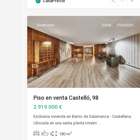
CasaPrecio
Salamanca
,
17
Madrid
Destacado
Venta
Premium
Piso en venta Castelló, 98
2.919.000 €
Exclusiva vivienda en Barrio de Salamanca - Castellana.
Ubicada en una sexta planta totalm
...
2
3
3
180 m