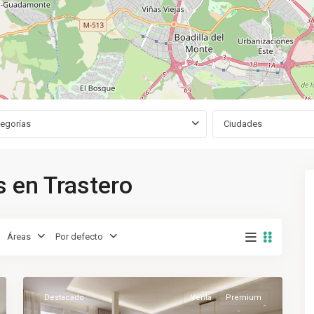
tegorías
Ciudades
 en Trastero
Áreas
Por defecto
Salamanca
,
9
Madrid
Destacado
Venta
Premium