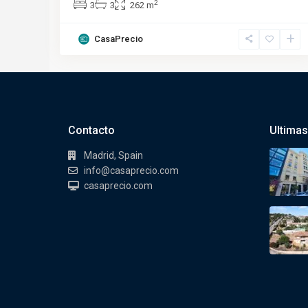
2
3
3
262 m
CasaPrecio
Contacto
Ultimas
Madrid, Spain
info@casaprecio.com
casaprecio.com