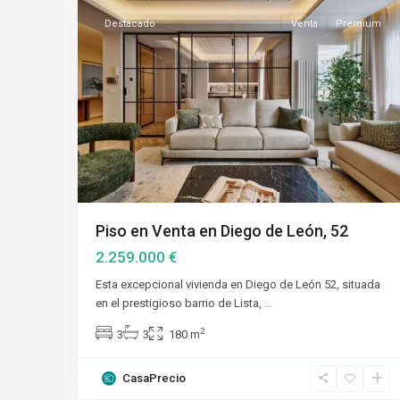
Destacado
Venta
Premium
Piso en Venta en Diego de León, 52
2.259.000 €
Esta excepcional vivienda en Diego de León 52, situada
en el prestigioso barrio de Lista,
...
2
3
3
180 m
CasaPrecio
Salamanca
,