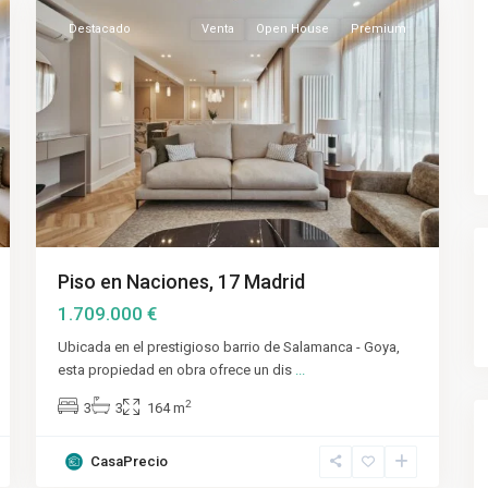
Destacado
Venta
Open House
Premium
Piso en Naciones, 17 Madrid
1.709.000 €
Ubicada en el prestigioso barrio de Salamanca - Goya,
esta propiedad en obra ofrece un dis
...
2
3
3
164 m
CasaPrecio
Salamanca
,