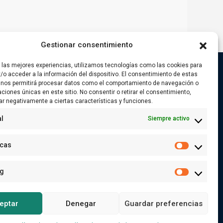
Gestionar consentimiento
r las mejores experiencias, utilizamos tecnologías como las cookies para
/o acceder a la información del dispositivo. El consentimiento de estas
 nos permitirá procesar datos como el comportamiento de navegación o
caciones únicas en este sitio. No consentir o retirar el consentimiento,
Buscar
ar negativamente a ciertas características y funciones.
Search
l
Siempre activo
for:
Buscar
icas
Estadística
ng
Marketing
eptar
Denegar
Guardar preferencias