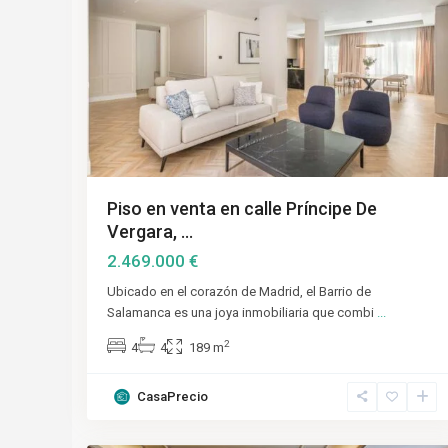
Piso en venta en calle Príncipe De
Vergara, ...
2.469.000 €
Ubicado en el corazón de Madrid, el Barrio de
Salamanca es una joya inmobiliaria que combi
...
2
4
4
189 m
CasaPrecio
Salamanca
,
24
Madrid