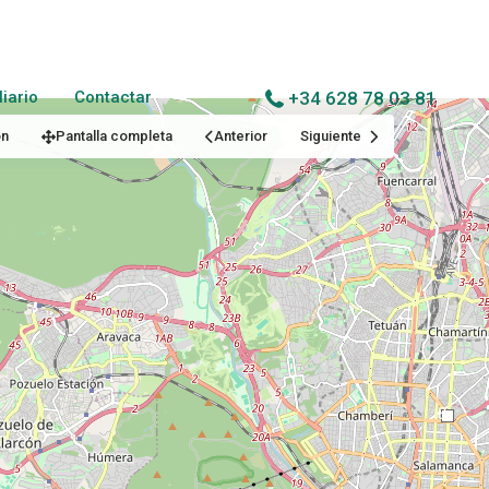
iario
Contactar
+34 628 78 03 81
ón
Pantalla completa
Anterior
Siguiente
8