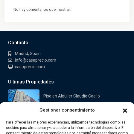
No hay comentarios que mostrar.
Contacto
Madrid, Spain
info@casaprecio.com
casaprecio.com
Ultimas Propiedades
Piso en Alquiler Claudio Coello
1.590 €
Gestionar consentimiento
Casa en venta en Valdemorillo
Para ofrecer las mejores experiencias, utilizamos tecnologías como las
Oeste
cookies para almacenar y/o acceder a la información del dispositivo. El
749.000 €
consentimiento de estas tecnologías nos permitirá procesar datos como