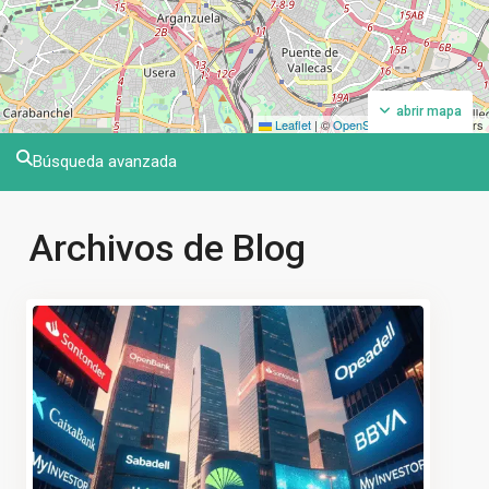
abrir mapa
Leaflet
|
©
OpenStreetMap
contributors
Búsqueda avanzada
Archivos de Blog