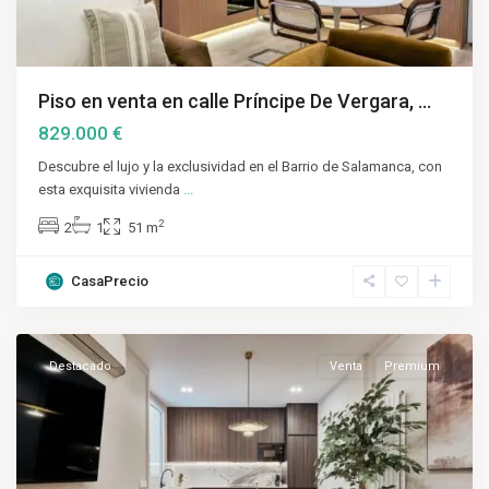
Piso en venta en calle Príncipe De Vergara, ...
829.000 €
Descubre el lujo y la exclusividad en el Barrio de Salamanca, con
esta exquisita vivienda
...
2
2
1
51 m
CasaPrecio
Salamanca
,
Madrid
Destacado
Venta
Premium