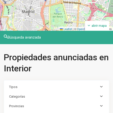
abrir mapa
Leaflet
|
©
OpenStreetMap
contributors
Búsqueda avanzada
Propiedades anunciadas en
Interior
Tipos
Categorías
Provincias