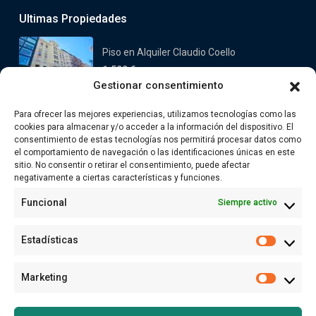
Ultimas Propiedades
Piso en Alquiler Claudio Coello
1.590 €
Gestionar consentimiento
Casa en venta en Valdemorillo
Para ofrecer las mejores experiencias, utilizamos tecnologías como las
Oeste
cookies para almacenar y/o acceder a la información del dispositivo. El
749.000 €
consentimiento de estas tecnologías nos permitirá procesar datos como
el comportamiento de navegación o las identificaciones únicas en este
sitio. No consentir o retirar el consentimiento, puede afectar
Enlaces
negativamente a ciertas características y funciones.
Funcional
Siempre activo
Estadísticas
Estadísti
Buscar
Marketing
Marketin
Search