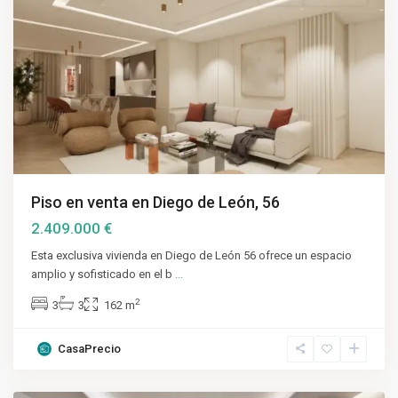
Piso en venta en Diego de León, 56
2.409.000 €
Esta exclusiva vivienda en Diego de León 56 ofrece un espacio
amplio y sofisticado en el b
...
2
3
3
162 m
CasaPrecio
Salamanca
,
Madrid