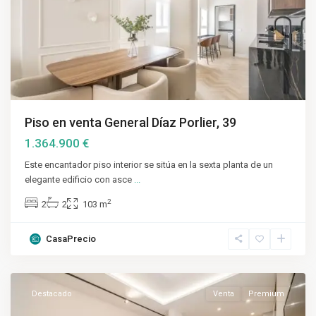
Piso en venta General Díaz Porlier, 39
1.364.900 €
Este encantador piso interior se sitúa en la sexta planta de un
elegante edificio con asce
...
2
2
2
103 m
CasaPrecio
Centro
,
Madrid
Destacado
Venta
Premium