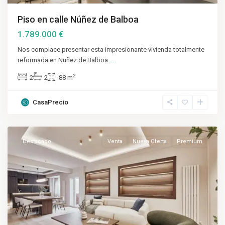
Piso en calle Núñez de Balboa
1.789.000 €
Nos complace presentar esta impresionante vivienda totalmente
reformada en Nuñez de Balboa
...
2
2
2
88 m
CasaPrecio
Chamberí
,
Madrid
Destacado
Venta
Nueva Oferta
Premium