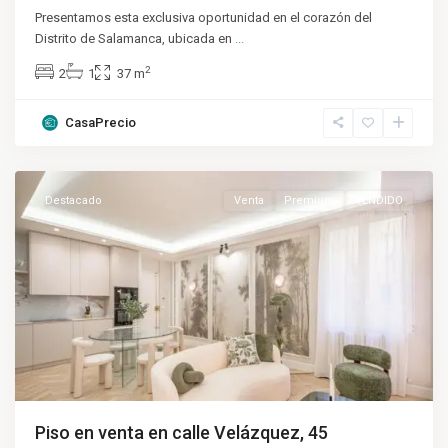
Presentamos esta exclusiva oportunidad en el corazón del
Distrito de Salamanca, ubicada en
...
2
2
1
37 m
CasaPrecio
Salamanca
,
Madrid
Destacado
Venta
Premium
VENDIDO
Piso en venta en calle Velázquez, 45