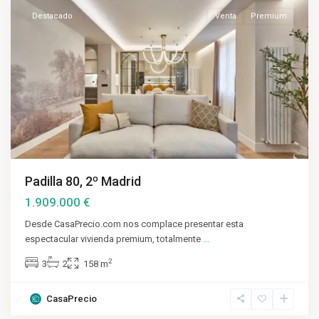
Destacado
Venta
Premium
Padilla 80, 2º Madrid
1.909.000 €
Desde CasaPrecio.com nos complace presentar esta
espectacular vivienda premium, totalmente
...
2
3
2
158 m
CasaPrecio