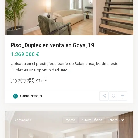
Piso_Duplex en venta en Goya, 19
1.269.000 €
Ubicada en el prestigioso barrio de Salamanca, Madrid, este
Duplex es una oportunidad únic
...
2
2
2
97 m
CasaPrecio
Salamanca
,
Madrid
Destacado
Venta
Nueva Oferta
Premium