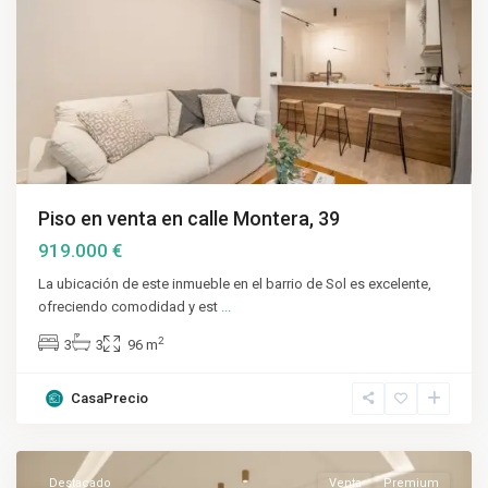
Piso en venta en calle Montera, 39
919.000 €
La ubicación de este inmueble en el barrio de Sol es excelente,
ofreciendo comodidad y est
...
2
3
3
96 m
CasaPrecio
Salamanca
,
Madrid
Destacado
Venta
Premium