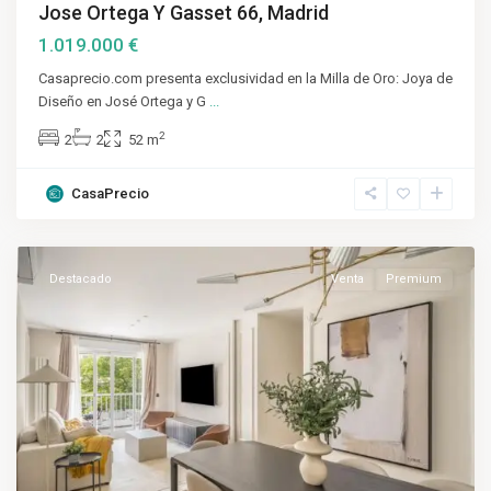
Jose Ortega Y Gasset 66, Madrid
1.019.000 €
Casaprecio.com presenta exclusividad en la Milla de Oro: Joya de
Diseño en José Ortega y G
...
2
2
2
52 m
CasaPrecio
Salamanca
,
Madrid
Destacado
Venta
Premium