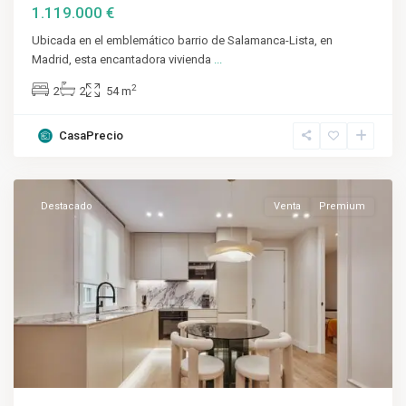
1.119.000 €
Ubicada en el emblemático barrio de Salamanca-Lista, en
Madrid, esta encantadora vivienda
...
2
2
2
54 m
CasaPrecio
Salamanca
,
Madrid
Destacado
Venta
Premium