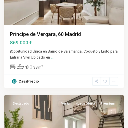
Príncipe de Vergara, 60 Madrid
869.000 €
¡Oportunidad Única en Barrio de Salamanca! Coqueto y Listo para
Entrar a Vivir Ubicado en
...
2
2
1
38 m
CasaPrecio
Salamanca
,
Madrid
Destacado
Venta
Nueva Oferta
Premium