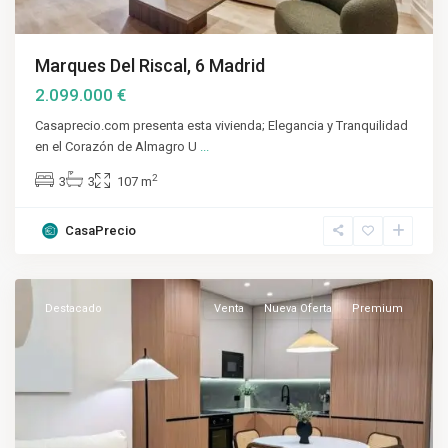
Marques Del Riscal, 6 Madrid
2.099.000 €
Casaprecio.com presenta esta vivienda; Elegancia y Tranquilidad
en el Corazón de Almagro U
...
2
3
3
107 m
CasaPrecio
Salamanca
,
Madrid
Destacado
Venta
Nueva Oferta
Premium